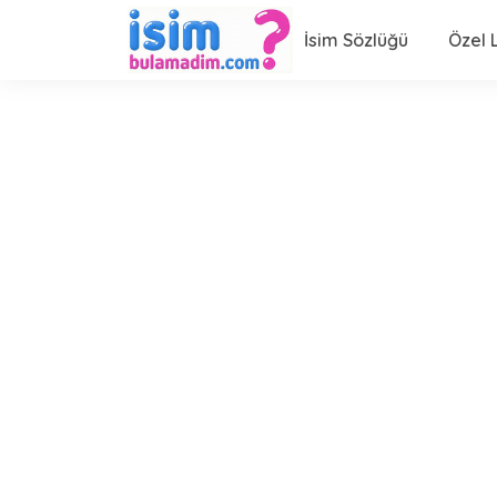
İsim Sözlüğü
Özel L