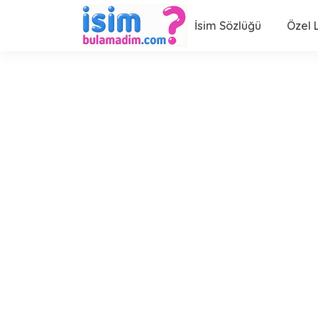
İsim Sözlüğü
Özel L