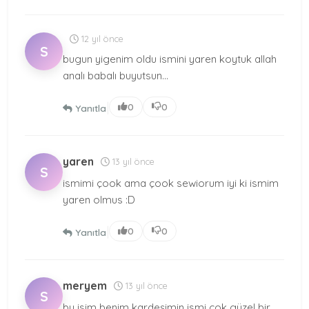
12 yıl önce
S
bugun yigenim oldu ismini yaren koytuk allah
analı babalı buyutsun...
|
0
0
Yanıtla
yaren
13 yıl önce
S
ismimi çook ama çook sewiorum iyi ki ismim
yaren olmus :D
|
0
0
Yanıtla
meryem
13 yıl önce
S
bu isim benim kardeşimin ismi çok güzel bir