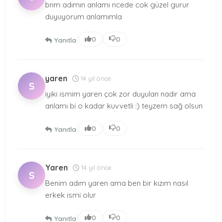
bnm adımın anlamı ncede cok güzel gurur
duyuyorum anlamımla
|
0
0
Yanıtla
yaren
14 yıl önce
S
iyiki ismim yaren çok zor duyulan nadir ama
anlamı bi o kadar kuvvetli :) teyzem sağ olsun
|
0
0
Yanıtla
Yaren
14 yıl önce
S
Benim adım yaren ama ben bir kızım nasıl
erkek ismi olur
|
0
0
Yanıtla