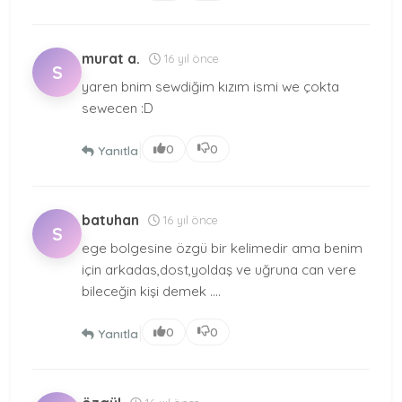
murat a.
16 yıl önce
S
yaren bnim sewdiğim kızım ismi we çokta
sewecen :D
|
0
0
Yanıtla
batuhan
16 yıl önce
S
ege bolgesine özgü bir kelimedir ama benim
için arkadas,dost,yoldaş ve uğruna can vere
bileceğin kişi demek ....
|
0
0
Yanıtla