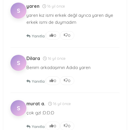
yaren
16 yıl önce
S
yaren kız ismi erkek değil ayrıca yaren diye
erkek ismi de duymadım
|
0
0
Yanıtla
Dilara
16 yıl önce
S
Benim arkadaşımın Adıda yaren
|
0
0
Yanıtla
murat a.
16 yıl önce
S
çok gzl :D:D:D
|
0
0
Yanıtla