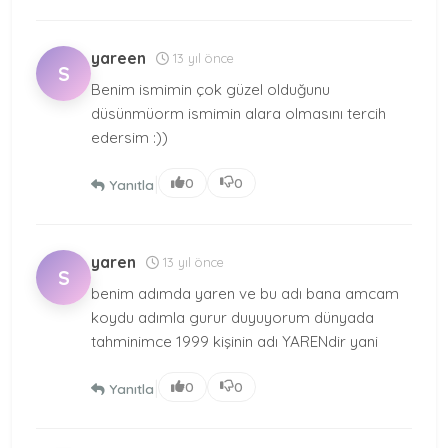
yareen
13 yıl önce
S
Benim ismimin çok güzel olduğunu
düsünmüorm ismimin alara olmasını tercih
edersim :))
|
0
0
Yanıtla
yaren
13 yıl önce
S
benim adımda yaren ve bu adı bana amcam
koydu adımla gurur duyuyorum dünyada
tahminimce 1999 kişinin adı YARENdir yani
|
0
0
Yanıtla