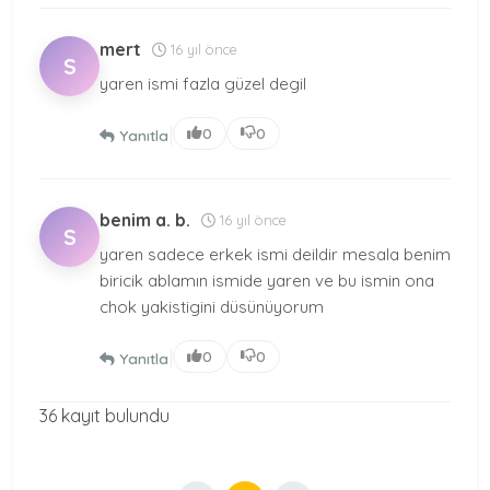
mert
16 yıl önce
S
yaren ismi fazla güzel degil
|
0
0
Yanıtla
benim a. b.
16 yıl önce
S
yaren sadece erkek ismi deildir mesala benim
biricik ablamın ismide yaren ve bu ismin ona
chok yakistigini düsünüyorum
|
0
0
Yanıtla
36 kayıt bulundu