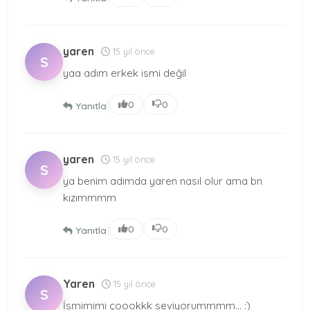
yaren
15 yıl önce
S
yaa adım erkek ismi değil
|
0
0
Yanıtla
yaren
15 yıl önce
S
ya benim adımda yaren nasıl olur ama bn
kızımmmm
|
0
0
Yanıtla
Yaren
15 yıl önce
S
İsmimimi çoookkk seviyorummmm... :)