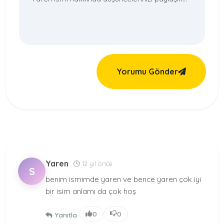
Yorumu Gönder
Yaren
12 yıl önce
S
benim ismimde yaren ve bence yaren çok iyi
bir isim anlamı da çok hoş
|
0
0
Yanıtla