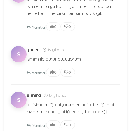
isim elmira ya katılmıyorum elmira danda
nefret etim ne çirkin bir isim book gibi
|
0
0
Yanıtla
yaren
13 yıl önce
S
ismim ile gurur duyuyorum
|
0
0
Yanıtla
elmira
13 yıl önce
S
bu isimden iğreniyorum en nefret ettiğim bi r
kızın ismi kendi gibi iğreeenç benceee:))
|
0
0
Yanıtla