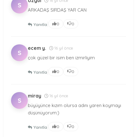
özgül
16 yıl önce
S
ARKADAŞ SIRDAŞ YAR CAN
|
0
0
Yanıtla
ecem y.
16 yıl önce
S
çok güzel bir isim ben izmirliyim
|
0
0
Yanıtla
miray
16 yıl önce
S
büyüyünce kızım olursa adını yaren koymayı
düşünüyorum:)
|
0
0
Yanıtla