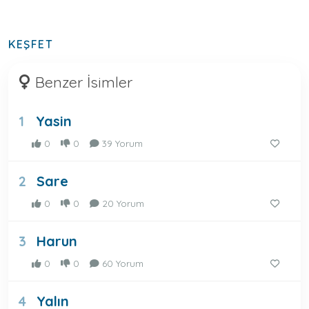
KEŞFET
Benzer İsimler
Yasin
1
0
0
39 Yorum
Sare
2
0
0
20 Yorum
Harun
3
0
0
60 Yorum
Yalın
4