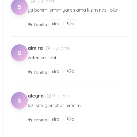
16 yıl önce
S
ya benim ismim yaren ama kızım nasıl olur
|
0
0
Yanıtla
almira
16 yıl önce
S
zaten kız ismi
|
0
0
Yanıtla
aleyna
16 yıl önce
S
kız ismi gibi tuhaf bir isim
|
0
0
Yanıtla