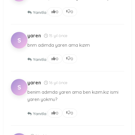
|
0
0
Yanıtla
yaren
15 yıl önce
S
bnm adımda yaren ama kızım
|
0
0
Yanıtla
yaren
16 yıl önce
S
benim adımda yaren ama ben kızım.kız ismi
yaren yokmu?
|
0
0
Yanıtla