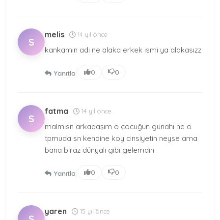
melis
14 yıl önce
S
kankamın adı ne alaka erkek ismi ya alakasızz
|
0
0
Yanıtla
fatma
14 yıl önce
S
malmısn arkadaşım o çocuğun günahı ne o
tpmuda sn kendine koy cinsiyetin neyse ama
bana biraz dünyalı gibi gelemdin
|
0
0
Yanıtla
yaren
15 yıl önce
S