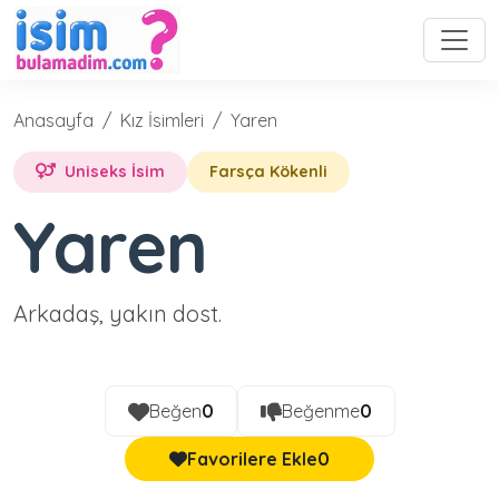
Anasayfa
Kız İsimleri
Yaren
Uniseks İsim
Farsça Kökenli
Yaren
Arkadaş, yakın dost.
Beğen
0
Beğenme
0
Favorilere Ekle
0