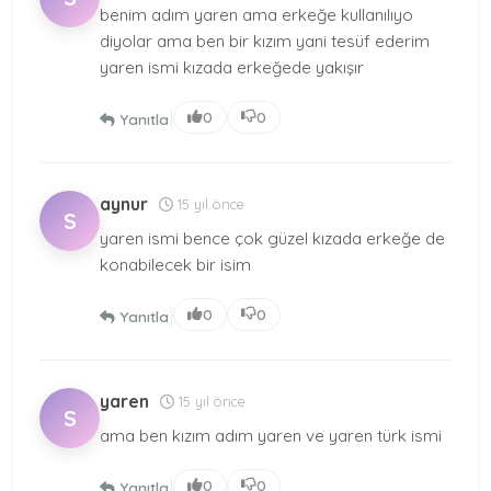
benim adım yaren ama erkeğe kullanılıyo
diyolar ama ben bir kızım yani tesüf ederim
yaren ismi kızada erkeğede yakışır
|
0
0
Yanıtla
aynur
15 yıl önce
S
yaren ismi bence çok güzel kızada erkeğe de
konabilecek bir isim
|
0
0
Yanıtla
yaren
15 yıl önce
S
ama ben kızım adım yaren ve yaren türk ismi
|
0
0
Yanıtla