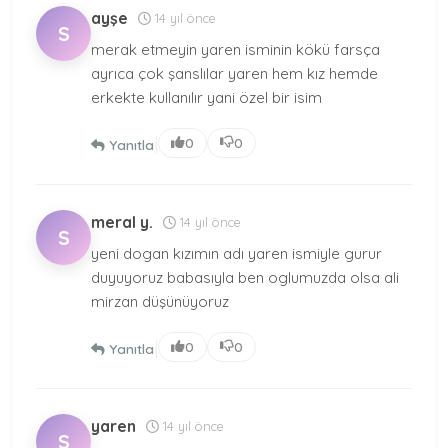
ayşe
14 yıl önce
S
merak etmeyin yaren isminin kökü farsça
ayrıca çok şanslılar yaren hem kız hemde
erkekte kullanılır yani özel bir isim
|
0
0
Yanıtla
meral y.
14 yıl önce
S
yeni dogan kızımın adı yaren ismiyle gurur
duyuyoruz babasıyla ben oglumuzda olsa ali
mirzan düşünüyoruz
|
0
0
Yanıtla
yaren
14 yıl önce
S