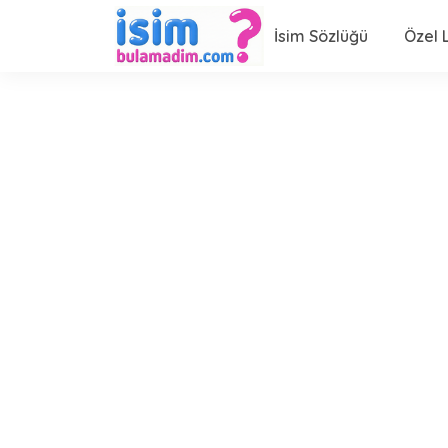
İsim Sözlüğü
Özel L