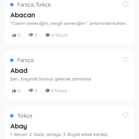
Farsça, Türkçe
Abacan
“Canım anneciğim, sevgili anneciğim ” anlamında kullanılan bir ad.
0
0
0 Yorum
Farsça
Abad
Şen , bayındır,Sonsuz gelecek zamanlar.
0
0
3 Yorum
Türkçe
Abay
1. Beceri. 2. Seziş, anlayış. 3. Büyük erkek kardeş.