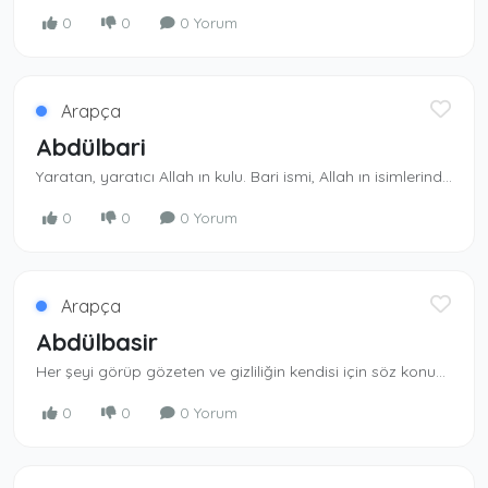
0
0
0 Yorum
Arapça
Abdülbari
Yaratan, yaratıcı Allah ın kulu. Bari ismi, Al­lah ın isimlerindendir. Abd takısı al­madan kullanılmaz. Yaratan, yaratıcı olan Allah ın kulu.
0
0
0 Yorum
Arapça
Abdülbasir
Her şeyi görüp gözeten ve gizliliğin kendisi için söz konusu olmadığı yüce Al­lah ın kulu.Her şeyi görüp anlayan Allah ın kulu.
0
0
0 Yorum