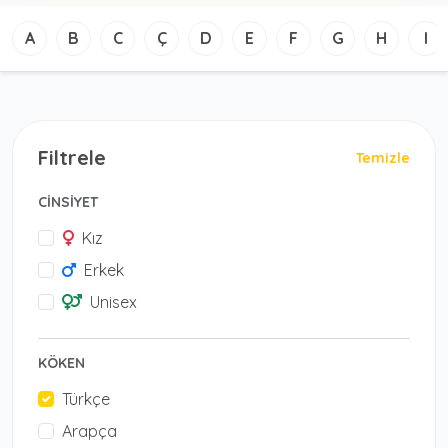
A
B
C
Ç
D
E
F
G
H
I
Filtrele
Temizle
CİNSİYET
Kız
Erkek
Unisex
KÖKEN
Türkçe
Arapça