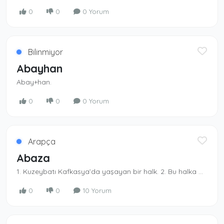
0
0
0 Yorum
Bilinmiyor
Abayhan
Abay+han.
0
0
0 Yorum
Arapça
Abaza
1. Kuzeybatı Kafkasya’da yaşayan bir halk. 2. Bu halka mensup olan kimse. 3. Karaçay-Çerkes Özerk bölgesinde yaşayan müslüman bir halk. - Abaza Hasan Paşa, Os­manlı vezirlerinden.
0
0
10 Yorum