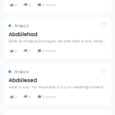
0
0
0 Yorum
Arapça
Abdülehad
Şeriki ve ortağı bulunmayan, tek olan Allah ın kulu. Ehad, Allah ın isimlerindendir.
0
0
0 Yorum
Arapça
Abdülesed
Aslan ın kulu.- Hz. Rasûlullah (s.a.s) m reddet­tiği isimlerdendir. Müslümanlar kullanmazlar.
0
0
0 Yorum