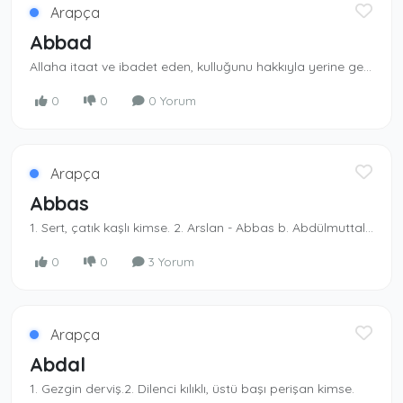
Arapça
Abbad
Allaha itaat ve ibadet eden, kulluğunu hakkıyla yeri­ne getiren. Yasaklarından kaçınan. -Abbad b. Bişr. Ashab dan.
0
0
0 Yorum
Arapça
Abbas
1. Sert, çatık kaşlı kimse. 2. Arslan - Abbas b. Abdülmuttalib. Rasûlullah (s.a.s)’ın amcası, Mek­ke’nin fethinde müslüman olmuştur.
0
0
3 Yorum
Arapça
Abdal
1. Gezgin derviş.2. Dilenci kılıklı, üstü başı perişan kimse.