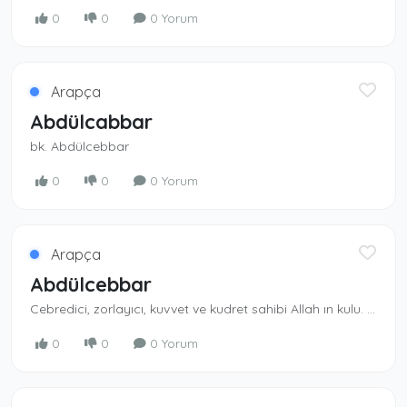
0
0
0 Yorum
Arapça
Abdülcabbar
bk. Abdülcebbar
0
0
0 Yorum
Arapça
Abdülcebbar
Cebredici, zorlayıcı, kuvvet ve kudret sahi­bi Allah ın kulu. Cebbar, Allah ın isimlerindendir. Zorlayıcı güce sahip olan Allah ın kulu.
0
0
0 Yorum