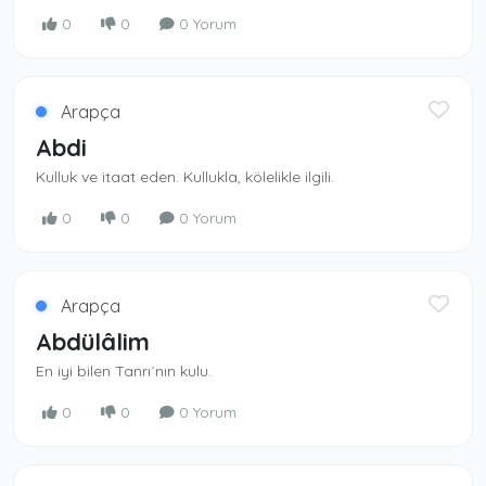
0
0
0 Yorum
Arapça
Abdi
Kulluk ve itaat eden. Kullukla, kölelikle ilgili.
0
0
0 Yorum
Arapça
Abdülâlim
En iyi bilen Tanrı´nın kulu.
0
0
0 Yorum