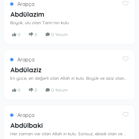
Arapça
Abdülazim
Büyük, ulu olan Tanrı´nın kulu
0
0
0 Yorum
Arapça
Abdülaziz
En yüce, en değerli olan Allah ın kulu. Büyük ve aziz olan, izzet ve şeref sahibi Al­lah ın kulu. Aziz Allah ın isimlerindendi r. - Sultan Abdülaziz: 32. Osmanlı padişahının adı.
0
0
0 Yorum
Arapça
Abdülbaki
Her zaman var olan Allah ın kulu. Sonsuz, ebedi olan ve ölmenin kendisi için sözkonusu olmadığı. Allah ın kulu-Allah ın isimlerinden.