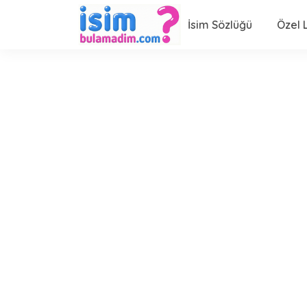
İsim Sözlüğü
Özel L