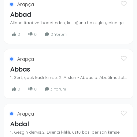
Arapça
Abbad
Allaha itaat ve ibadet eden, kulluğunu hakkıyla yeri­ne getiren. Yasaklarından kaçınan. -Abbad b. Bişr. Ashab dan.
0
0
0 Yorum
Arapça
Abbas
1. Sert, çatık kaşlı kimse. 2. Arslan - Abbas b. Abdülmuttalib. Rasûlullah (s.a.s)’ın amcası, Mek­ke’nin fethinde müslüman olmuştur.
0
0
3 Yorum
Arapça
Abdal
1. Gezgin derviş.2. Dilenci kılıklı, üstü başı perişan kimse.