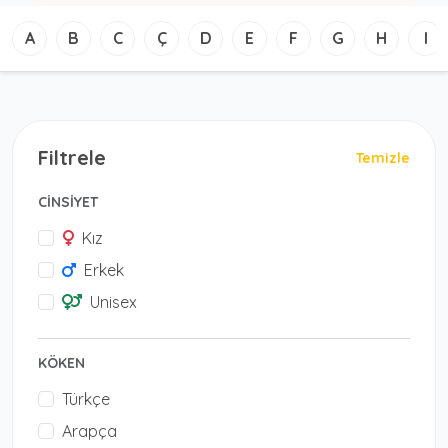
A
B
C
Ç
D
E
F
G
H
I
Filtrele
Temizle
CİNSİYET
Kız
Erkek
Unisex
KÖKEN
Türkçe
Arapça