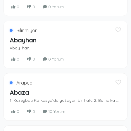
0
0
0 Yorum
Bilinmiyor
Abayhan
Abay+han.
0
0
0 Yorum
Arapça
Abaza
1. Kuzeybatı Kafkasya’da yaşayan bir halk. 2. Bu halka mensup olan kimse. 3. Karaçay-Çerkes Özerk bölgesinde yaşayan müslüman bir halk. - Abaza Hasan Paşa, Os­manlı vezirlerinden.
0
0
10 Yorum