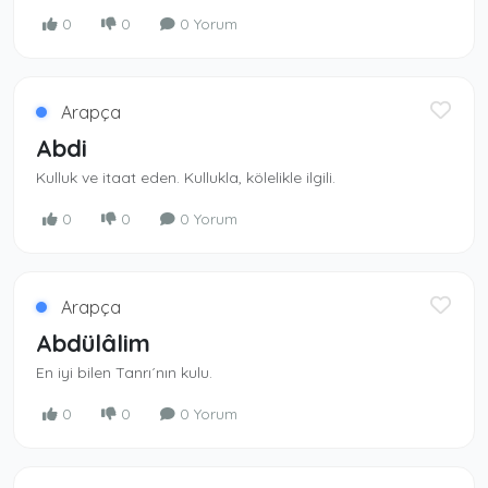
0
0
0 Yorum
Arapça
Abdi
Kulluk ve itaat eden. Kullukla, kölelikle ilgili.
0
0
0 Yorum
Arapça
Abdülâlim
En iyi bilen Tanrı´nın kulu.
0
0
0 Yorum