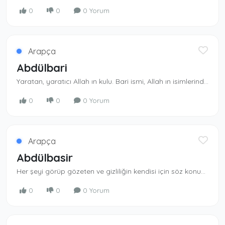
0
0
0 Yorum
Arapça
Abdülbari
Yaratan, yaratıcı Allah ın kulu. Bari ismi, Al­lah ın isimlerindendir. Abd takısı al­madan kullanılmaz. Yaratan, yaratıcı olan Allah ın kulu.
0
0
0 Yorum
Arapça
Abdülbasir
Her şeyi görüp gözeten ve gizliliğin kendisi için söz konusu olmadığı yüce Al­lah ın kulu.Her şeyi görüp anlayan Allah ın kulu.
0
0
0 Yorum