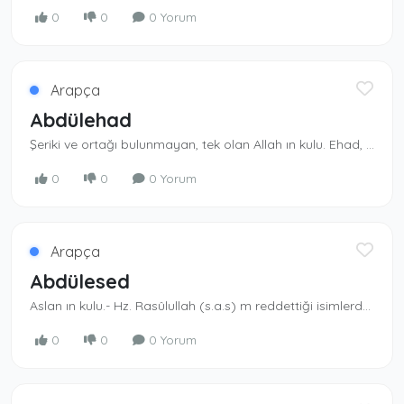
0
0
0 Yorum
Arapça
Abdülehad
Şeriki ve ortağı bulunmayan, tek olan Allah ın kulu. Ehad, Allah ın isimlerindendir.
0
0
0 Yorum
Arapça
Abdülesed
Aslan ın kulu.- Hz. Rasûlullah (s.a.s) m reddet­tiği isimlerdendir. Müslümanlar kullanmazlar.
0
0
0 Yorum