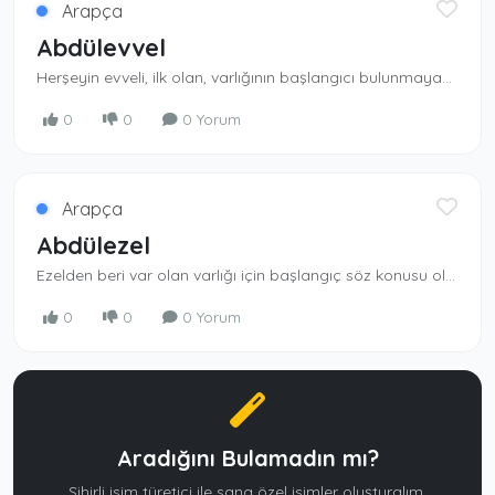
Arapça
Abdülevvel
Herşeyin evveli, ilk olan, varlığının başlan­gıcı bulunmayan Allah ın kulu.
0
0
0 Yorum
Arapça
Abdülezel
Ezelden beri var olan varlığı için başlangıç söz konusu olmayan Allah ın kulu. Ezelden beri var olan Allah ın kulu.
0
0
0 Yorum
Aradığını Bulamadın mı?
Sihirli isim türetici ile sana özel isimler oluşturalım.