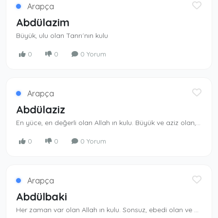
Arapça
Abdülazim
Büyük, ulu olan Tanrı´nın kulu
0
0
0 Yorum
Arapça
Abdülaziz
En yüce, en değerli olan Allah ın kulu. Büyük ve aziz olan, izzet ve şeref sahibi Al­lah ın kulu. Aziz Allah ın isimlerindendi r. - Sultan Abdülaziz: 32. Osmanlı padişahının adı.
0
0
0 Yorum
Arapça
Abdülbaki
Her zaman var olan Allah ın kulu. Sonsuz, ebedi olan ve ölmenin kendisi için sözkonusu olmadığı. Allah ın kulu-Allah ın isimlerinden.