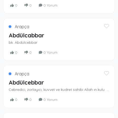
0
0
0 Yorum
Arapça
Abdülcabbar
bk. Abdülcebbar
0
0
0 Yorum
Arapça
Abdülcebbar
Cebredici, zorlayıcı, kuvvet ve kudret sahi­bi Allah ın kulu. Cebbar, Allah ın isimlerindendir. Zorlayıcı güce sahip olan Allah ın kulu.
0
0
0 Yorum