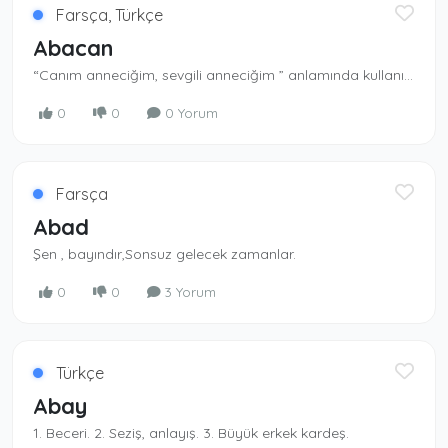
Farsça, Türkçe
Abacan
“Canım anneciğim, sevgili anneciğim ” anlamında kullanılan bir ad.
0
0
0 Yorum
Farsça
Abad
Şen , bayındır,Sonsuz gelecek zamanlar.
0
0
3 Yorum
Türkçe
Abay
1. Beceri. 2. Seziş, anlayış. 3. Büyük erkek kardeş.