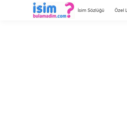
İsim Sözlüğü
Özel L