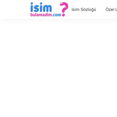
İsim Sözlüğü
Özel L