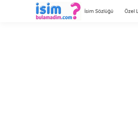
İsim Sözlüğü
Özel L