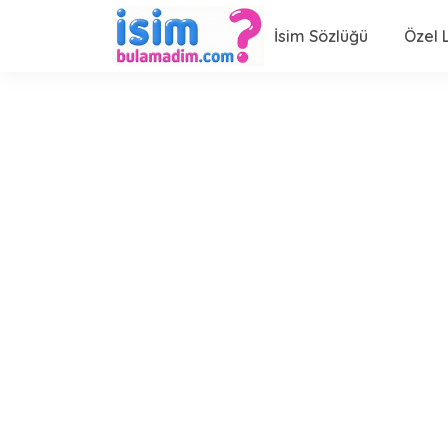
İsim Sözlüğü
Özel L