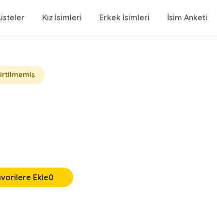
isteler
Kız İsimleri
Erkek İsimleri
İsim Anketi
lirtilmemiş
vorilere Ekle
0