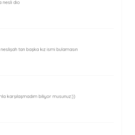
 nesli dio
neslişah tan başka kız ismi bulamasın
mla karşılaşmadım biliyor musunuz:))