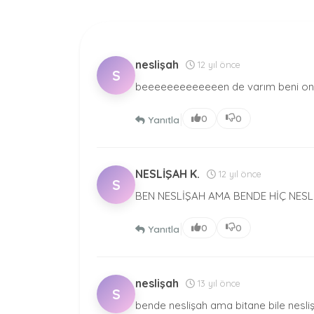
neslişah
12 yıl önce
S
beeeeeeeeeeeeen de varım beni onu
|
0
0
Yanıtla
NESLİŞAH K.
12 yıl önce
S
BEN NESLİŞAH AMA BENDE HİÇ NESLİ
|
0
0
Yanıtla
neslişah
13 yıl önce
S
bende neslişah ama bitane bile nesli