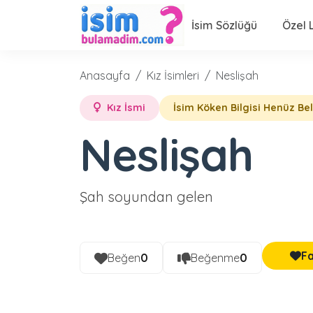
İsim Sözlüğü
Özel L
Anasayfa
Kız İsimleri
Neslişah
Kız İsmi
İsim Köken Bilgisi Henüz Be
Neslişah
Şah soyundan gelen
Fa
Beğen
0
Beğenme
0