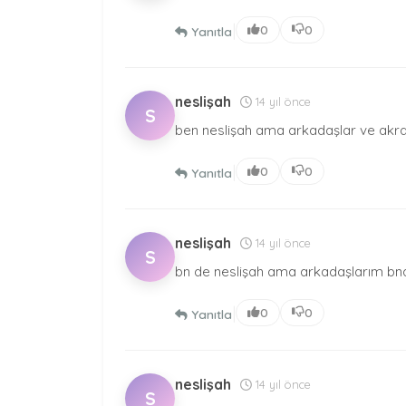
|
0
0
Yanıtla
neslişah
14 yıl önce
S
ben neslişah ama arkadaşlar ve akr
|
0
0
Yanıtla
neslişah
14 yıl önce
S
bn de neslişah ama arkadaşlarım bna
|
0
0
Yanıtla
neslişah
14 yıl önce
S