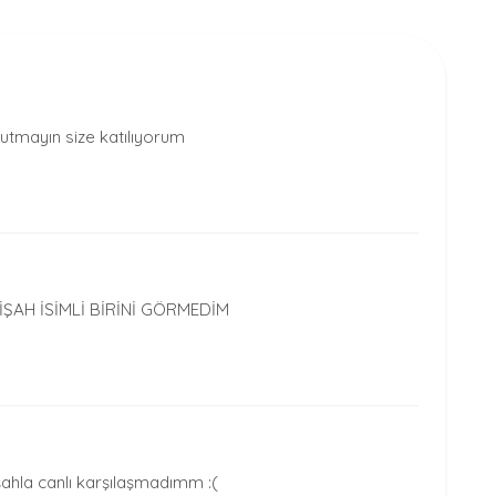
tmayın size katılıyorum
ŞAH İSİMLİ BİRİNİ GÖRMEDİM
şahla canlı karşılaşmadımm :(