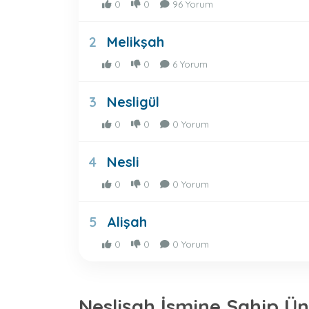
0
0
96 Yorum
Melikşah
2
0
0
6 Yorum
Nesligül
3
0
0
0 Yorum
Nesli
4
0
0
0 Yorum
Alişah
5
0
0
0 Yorum
Neslişah İsmine Sahip Ün