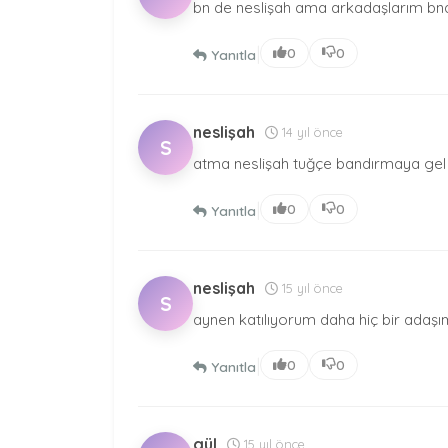
bn de neslişah ama arkadaşlarım bna
|
0
0
Yanıtla
neslişah
14 yıl önce
S
atma neslişah tuğçe bandırmaya gel 
|
0
0
Yanıtla
neslişah
15 yıl önce
S
aynen katılıyorum daha hiç bir adaşı
|
0
0
Yanıtla
gül
15 yıl önce