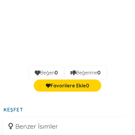
Beğen
0
Beğenme
0
Favorilere Ekle
0
KEŞFET
Benzer İsimler