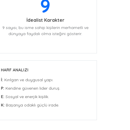
9
İdealist Karakter
9 sayısı, bu isme sahip kişilerin merhametli ve
dünyaya faydalı olma isteğini gösterir.
HARF ANALIZI
İ:
Kırılgan ve duygusal yapı.
P:
Kendine güvenen lider duruş.
E:
Sosyal ve enerjik kişilik.
K:
Başarıya odaklı güçlü irade.