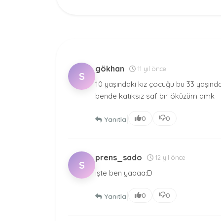
gökhan
11 yıl önce
S
10 yaşındaki kız çocuğu bu 33 yaşın
bende katıksız saf bir öküzüm amk
|
0
0
Yanıtla
prens_sado
12 yıl önce
S
işte ben yaaaa:D
|
0
0
Yanıtla