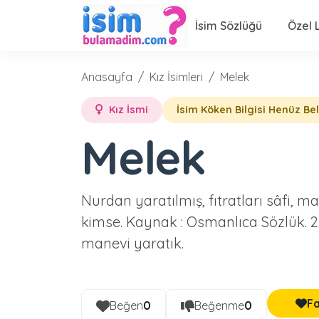
İsim Sözlüğü
Özel L
Anasayfa
Kız İsimleri
Melek
Kız İsmi
İsim Köken Bilgisi Henüz Be
Melek
Nurdan yaratılmış, fıtratları sâfi, 
kimse. Kaynak : Osmanlıca Sözlük. 2.
manevi yaratık.
Fa
Beğen
0
Beğenme
0