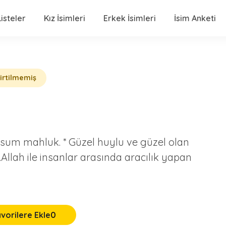
isteler
Kız İsimleri
Erkek İsimleri
İsim Anketi
lirtilmemiş
masum mahluk. * Güzel huylu ve güzel olan
Allah ile insanlar arasında aracılık yapan
vorilere Ekle
0