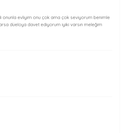
mdi onunla evliyim onu çok ama çok seviyorum benimle
rsa düeloya davet ediyorum iyiki varsın meleğim