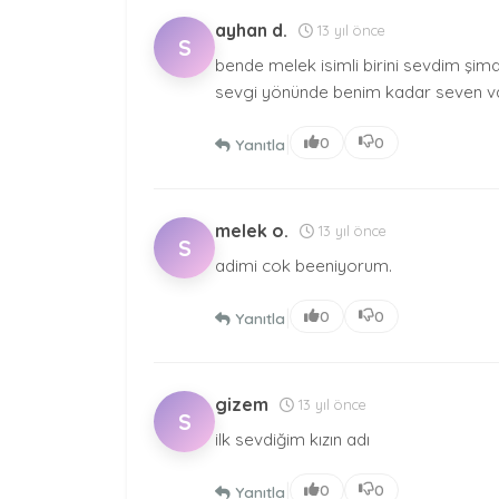
ayhan d.
13 yıl önce
S
bende melek isimli birini sevdim şi
sevgi yönünde benim kadar seven va
|
0
0
Yanıtla
melek o.
13 yıl önce
S
adimi cok beeniyorum.
|
0
0
Yanıtla
gizem
13 yıl önce
S
ilk sevdiğim kızın adı
|
0
0
Yanıtla