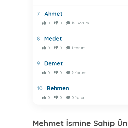
Ahmet
7
0
0
141 Yorum
Medet
8
0
0
1 Yorum
Demet
9
0
0
9 Yorum
Behmen
10
0
0
0 Yorum
Mehmet İsmine Sahip Ünl