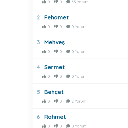
0
0
55 Yorum
Fehamet
2
0
0
0 Yorum
Mehveş
3
0
0
0 Yorum
Sermet
4
0
0
0 Yorum
Behçet
5
0
0
2 Yorum
Rahmet
6
0
0
0 Yorum