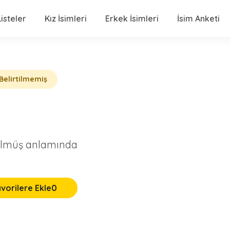
isteler
Kız İsimleri
Erkek İsimleri
İsim Anketi
Belirtilmemiş
ülmüş anlamında
vorilere Ekle
0