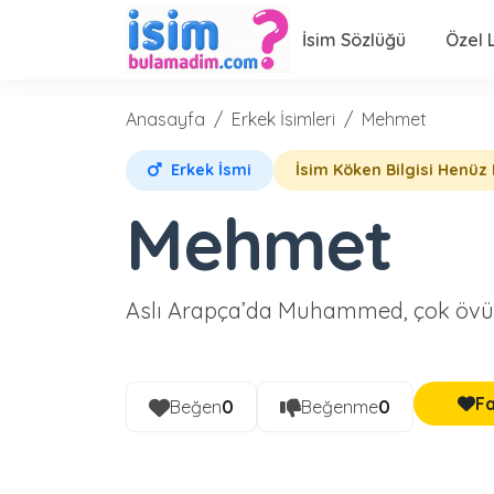
İsim Sözlüğü
Özel L
Anasayfa
Erkek İsimleri
Mehmet
Erkek İsmi
İsim Köken Bilgisi Henüz 
Mehmet
Aslı Arapça’da Muhammed, çok öv
Fa
Beğen
0
Beğenme
0