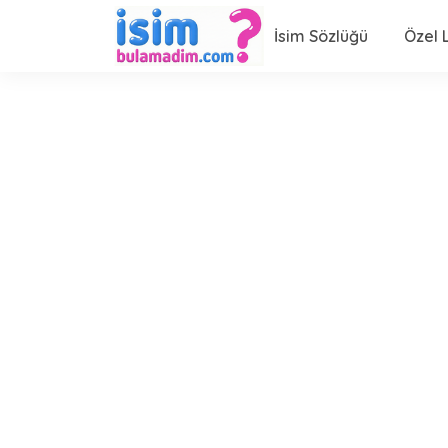
İsim Sözlüğü
Özel L