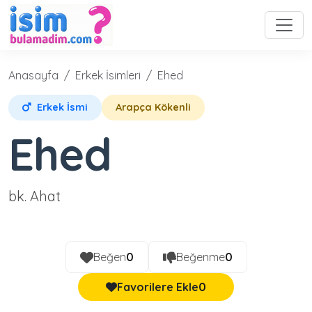
Anasayfa
Erkek İsimleri
Ehed
Erkek İsmi
Arapça Kökenli
Ehed
bk. Ahat
Beğen
0
Beğenme
0
Favorilere Ekle
0