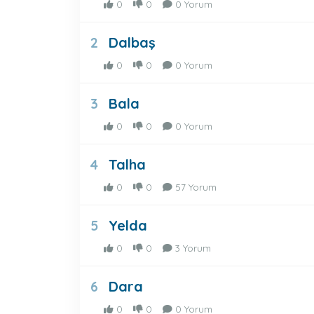
0
0
0 Yorum
Dalbaş
2
0
0
0 Yorum
Bala
3
0
0
0 Yorum
Talha
4
0
0
57 Yorum
Yelda
5
0
0
3 Yorum
Dara
6
0
0
0 Yorum