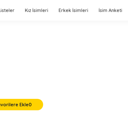
isteler
Kız İsimleri
Erkek İsimleri
İsim Anketi
vorilere Ekle
0