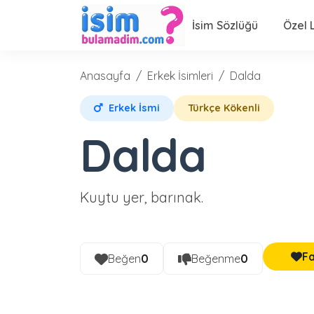
İsim Sözlüğü
Özel L
Anasayfa
Erkek İsimleri
Dalda
Erkek İsmi
Türkçe Kökenli
Dalda
Kuytu yer, barınak.
Fa
Beğen
0
Beğenme
0