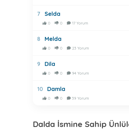
Selda
7
0
0
17 Yorum
Melda
8
0
0
23 Yorum
Dila
9
0
0
94 Yorum
Damla
10
0
0
39 Yorum
Dalda İsmine Sahip Ünlül