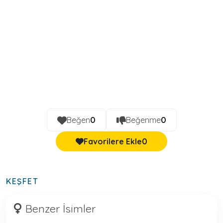
Beğen
0
Beğenme
0
Favorilere Ekle
0
KEŞFET
Benzer İsimler