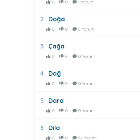
0
0
1 Yorum
Doğa
2
0
0
5 Yorum
Çağa
3
0
0
0 Yorum
Dağ
4
0
0
0 Yorum
Dara
5
0
0
0 Yorum
Dila
6
0
0
94 Yorum