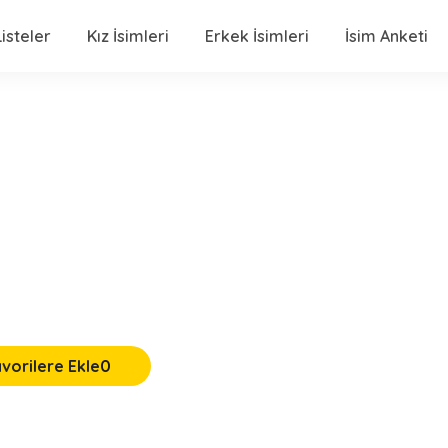
isteler
Kız İsimleri
Erkek İsimleri
İsim Anketi
vorilere Ekle
0