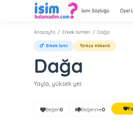
İsim Sözlüğü
Özel L
Anasayfa
Erkek İsimleri
Dağa
Erkek İsmi
Türkçe Kökenli
Dağa
Yayla, yüksek yer.
Fa
Beğen
0
Beğenme
0