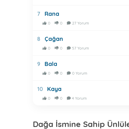
Rana
7
0
0
27 Yorum
Çağan
8
0
0
57 Yorum
Bala
9
0
0
0 Yorum
Kaya
10
0
0
4 Yorum
Dağa İsmine Sahip Ünlül