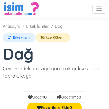
Anasayfa
Erkek İsimleri
Dağ
Erkek İsmi
Türkçe Kökenli
Dağ
Çevresindeki araziye göre çok yüksek olan
toprak, kaya
Beğen
0
Beğenme
0
Favorilere Ekle
0