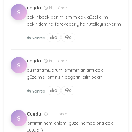
ceyda
14 yıl önce
S
bekiir baak benim ismim çok güzel di miii.
bekir demirci foreveeer yiha nutellayı severim
|
0
0
Yanıtla
ceyda
14 yıl önce
S
ay inanamıyorum ismimin anlamı çok
güzelmiş. isminizin değerini bilin bakın.
|
0
0
Yanıtla
Ceyda
14 yıl önce
S
ismimin hem anlamı güzel hemde bna çok
uyuyo :)