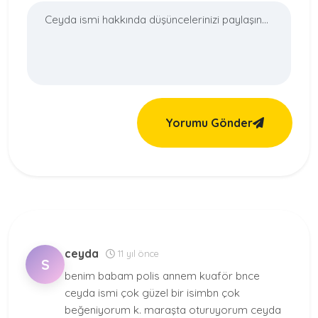
Yorumu Gönder
ceyda
11 yıl önce
S
benim babam polis annem kuaför bnce
ceyda ismi çok güzel bir isimbn çok
beğeniyorum k. maraşta oturuyorum ceyda