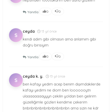
hepsinden 1000takarım ben daha güzelim
|
0
0
Yanıtla
ceyda
13 yıl önce
S
kendi adım gibi olmasın ama anlamım gibi
doğru birisiyim
|
0
0
Yanıtla
ceyda k. y.
13 yıl önce
S
ben kafayı yedim acep benim dışımdakilerde
kafayı yedimi ne diom ben looooooytn
ulaaaaaaaayyyn çekilin yoldan ben gelirim
güzelliğimle gözleri kendime çekerim
bnbnbnbnbnbnbnbnbnbnbn ama sizin ne kdr