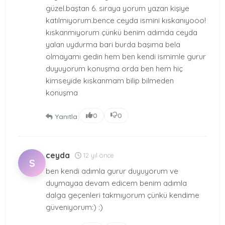
güzel.baştan 6. sıraya yorum yazan kişiye
katılmıyorum.bence ceyda ismini kıskanıyooo!
kıskanmıyorum çünkü benim adımda ceyda
yalan uydurma bari burda başıma bela
olmayamı gedin hem ben kendi ismimle gurur
duyuyorum konuşma orda ben hem hiç
kimseyide kıskanmam bilip bilmeden
konuşma
|
0
0
Yanıtla
ceyda
12 yıl önce
S
ben kendi adımla gurur duyuyorum ve
duymayaa devam edicem benim adımla
dalga geçenleri takmıyorum çünkü kendime
güveniyorum:) :)