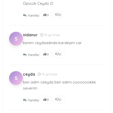
Öpücük Ceyda :D
|
0
0
Yanıtla
nidanur
13 yıl önce
S
benim ceydaadında kardeşim var
|
0
0
Yanıtla
ceyda
14 yıl önce
S
ben adım ceeyda ben adımı çooooookkk
severim
|
0
0
Yanıtla