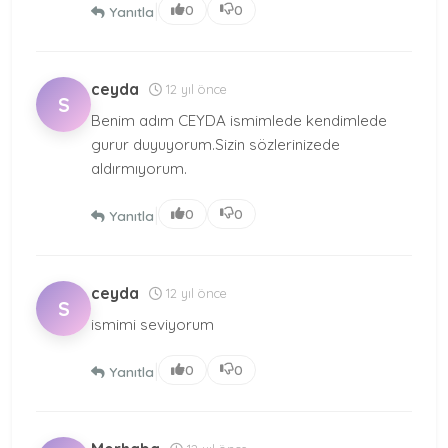
|
0
0
Yanıtla
ceyda
12 yıl önce
S
Benim adım CEYDA ismimlede kendimlede
gurur duyuyorum.Sizin sözlerinizede
aldırmıyorum.
|
0
0
Yanıtla
ceyda
12 yıl önce
S
ismimi seviyorum
|
0
0
Yanıtla