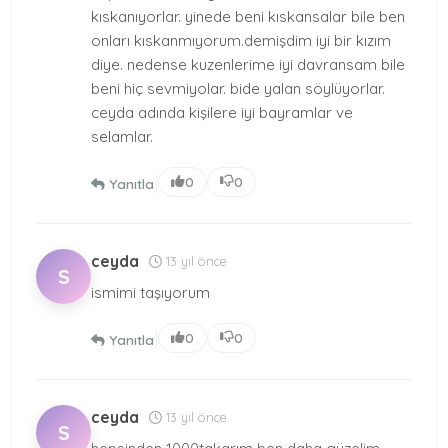
kıskanıyorlar. yinede beni kıskansalar bile ben
onları kıskanmıyorum.demişdim iyi bir kızım
diye. nedense kuzenlerime iyi davransam bile
beni hiç sevmiyolar. bide yalan söylüyorlar.
ceyda adında kişilere iyi bayramlar ve
selamlar.
|
0
0
Yanıtla
ceyda
13 yıl önce
S
ismimi taşıyorum
|
0
0
Yanıtla
ceyda
13 yıl önce
S