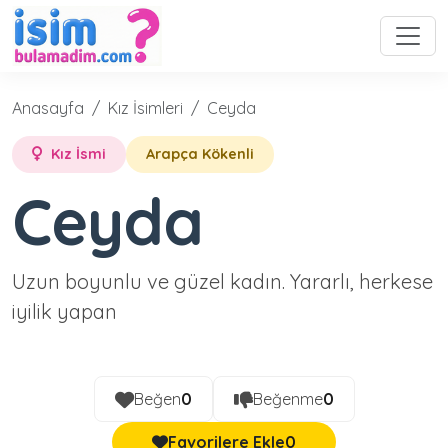
Anasayfa
Kız İsimleri
Ceyda
Kız İsmi
Arapça Kökenli
Ceyda
Uzun boyunlu ve güzel kadın. Yararlı, herkese
iyilik yapan
Beğen
0
Beğenme
0
Favorilere Ekle
0