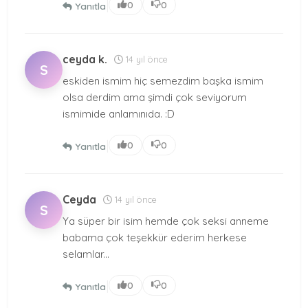
|
0
0
Yanıtla
ceyda k.
14 yıl önce
S
eskiden ismim hiç semezdim başka ismim
olsa derdim ama şimdi çok seviyorum
ismimide anlamınıda. :D
|
0
0
Yanıtla
Ceyda
14 yıl önce
S
Ya süper bir isim hemde çok seksi anneme
babama çok teşekkür ederim herkese
selamlar...
|
0
0
Yanıtla