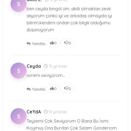
S
ben ceyda bingöl üm. akıllı olmaktan zevk
alıyorum çünkü iyi ve arkadaş olmayıda iyi
bilirim.kendimi ondan çok bilgili olduğumu
düşünüyorum
|
0
0
Yanıtla
Ceyda
13 yıl önce
S
ismimi seviyorum...
|
0
0
Yanıtla
CeYdA
13 yıl önce
S
Teyzemi Çok Seviyorum O Bana Bu İsmi
Koymuş Ona Burdan Çok Selam Gönderiom