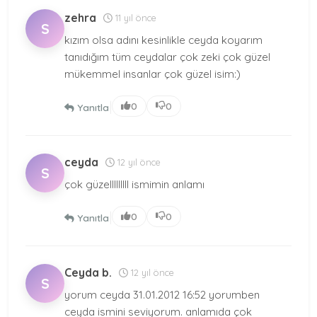
zehra
11 yıl önce
S
kızım olsa adını kesinlikle ceyda koyarım
tanıdığım tüm ceydalar çok zeki çok güzel
mükemmel insanlar çok güzel isim:)
|
0
0
Yanıtla
ceyda
12 yıl önce
S
çok güzelllllllll ismimin anlamı
|
0
0
Yanıtla
Ceyda b.
12 yıl önce
S
yorum ceyda 31.01.2012 16:52 yorumben
ceyda ismini seviyorum. anlamıda çok