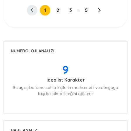
...
1
2
3
5
NUMEROLOJI ANALIZI
9
İdealist Karakter
9 sayısı, bu isme sahip kişilerin merhametli ve dünyaya
faydalı olma isteğini gösterir.
HARF ANALIZI