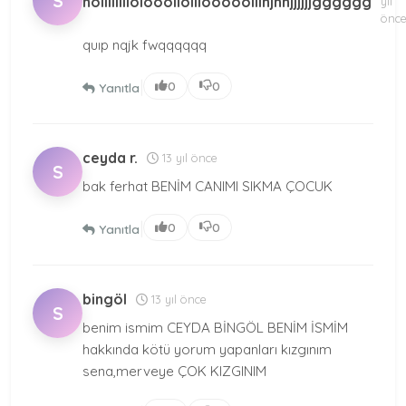
S
hollllllllolooollolllooooolllhjhhjjjjjjgggggg
yıl
önc
quıp nqjk fwqqqqqq
|
0
0
Yanıtla
ceyda r.
13 yıl önce
S
bak ferhat BENİM CANIMI SIKMA ÇOCUK
|
0
0
Yanıtla
bingöl
13 yıl önce
S
benim ismim CEYDA BİNGÖL BENİM İSMİM
hakkında kötü yorum yapanları kızgınım
sena,merveye ÇOK KIZGINIM