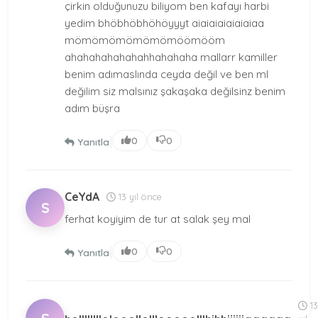
çirkin olduğunuzu biliyom ben kafayı harbi
yedim bhöbhöbhöhöyyyt aiaiaiaiaiaiaiaa
mömömömömömömöömööm
ahahahahahahahhahahaha mallarr kamiller
benim adımaslında ceyda değil ve ben ml
değilim siz malsınız şakaşaka değilsinz benim
adım büşra
|
0
0
Yanıtla
CeYdA
13 yıl önce
S
ferhat koyiyim de tur at salak şey mal
|
0
0
Yanıtla
13