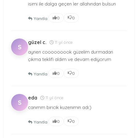
isimi ile dalga geçen ler allahından bulsun
|
0
0
Yanıtla
güzel c.
11 yıl önce
S
aynen cooooooook güzelim durmadan
çıkma teklifi aldım ve devam ediyorum
|
0
0
Yanıtla
eda
11 yıl önce
S
canımm biricik kuzenimin adı:)
|
0
0
Yanıtla