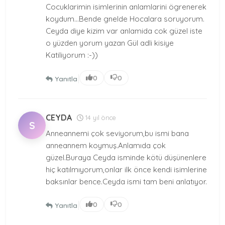
Cocuklarimin isimlerinin anlamlarini ögrenerek
koydum...Bende gnelde Hocalara soruyorum.
Ceyda diye kizim var anlamida cok güzel iste
o yüzden yorum yazan Gül adli kisiye
Katiliyorum :-))
|
0
0
Yanıtla
CEYDA
14 yıl önce
S
Anneannemi çok seviyorum,bu ismi bana
anneannem koymuş.Anlamıda çok
güzel.Buraya Ceyda isminde kötü düşünenlere
hiç katılmıyorum,onlar ilk önce kendi isimlerine
baksınlar bence.Ceyda ismi tam beni anlatıyor.
|
0
0
Yanıtla