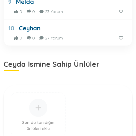
Melda
9
0
0
23 Yorum
Ceyhan
10
0
0
27 Yorum
Ceyda İsmine Sahip Ünlüler
Sen de tanıdığın
ünlüleri ekle