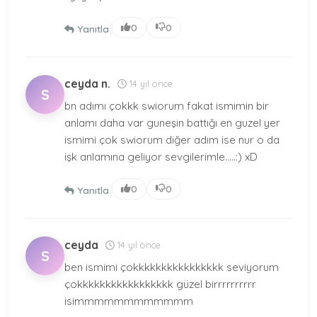
|
0
0
Yanıtla
ceyda n.
14 yıl önce
S
bn adımı çokkk swiorum fakat ismimin bir
anlamı daha var guneşin battığı en guzel yer
ismimi çok swiorum diğer adım ise nur o da
işk anlamına geliyor sevgilerimle.....:) xD
|
0
0
Yanıtla
ceyda
14 yıl önce
S
ben ismimi çokkkkkkkkkkkkkkkk seviyorum
çokkkkkkkkkkkkkkkkk güzel birrrrrrrrrr
isimmmmmmmmmmmm