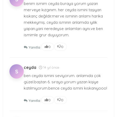
benim ismim ceyda buraya yorum yazan
merveye kızgınım. her ceyda ismini taşıyan
kıskanç değildir.merve isminin anlamı harika
mekkeymiş. ceyda isminin anlamıda iyilik
yapan.yani neredeyse anlamları aynı.ve ben
ismimle grur duyuyorum.
|
0
0
Yanıtla
ceyda
14 yıl önce
S
ben ceyda ismini seviyorum. anlamıda çok
güzel.baştan 6. sıraya yorum yazan kişiye
katılmıyorum.bence ceyda ismini kıskanıyooo!
|
0
0
Yanıtla