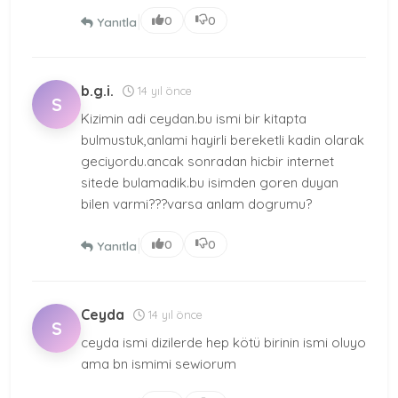
|
0
0
Yanıtla
b.g.i.
14 yıl önce
S
Kizimin adi ceydan.bu ismi bir kitapta
bulmustuk,anlami hayirli bereketli kadin olarak
geciyordu.ancak sonradan hicbir internet
sitede bulamadik.bu isimden goren duyan
bilen varmi???varsa anlam dogrumu?
|
0
0
Yanıtla
Ceyda
14 yıl önce
S
ceyda ismi dizilerde hep kötü birinin ismi oluyo
ama bn ismimi sewiorum