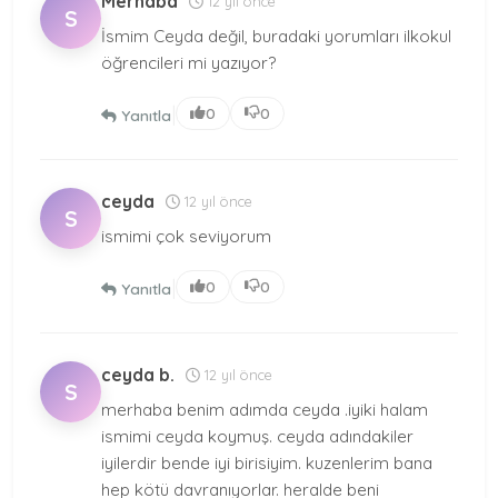
Merhaba
12 yıl önce
S
İsmim Ceyda değil, buradaki yorumları ilkokul
öğrencileri mi yazıyor?
|
0
0
Yanıtla
ceyda
12 yıl önce
S
ismimi çok seviyorum
|
0
0
Yanıtla
ceyda b.
12 yıl önce
S
merhaba benim adımda ceyda .iyiki halam
ismimi ceyda koymuş. ceyda adındakiler
iyilerdir bende iyi birisiyim. kuzenlerim bana
hep kötü davranıyorlar. heralde beni