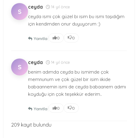
ceyda
14 yıl önce
S
ceyda ismi çok güzel bi isim bu ismi taşıdığım
için kendimden onur duyuyorum :)
|
0
0
Yanıtla
ceyda
14 yıl önce
S
benim adımda ceyda bu ismimde çok
memnunum ve çok güzel bir isim iikide
babaannemin ismi de ceyda babaanem adımı
koyduğu için çok teşekkür ederim..
|
0
0
Yanıtla
209 kayıt bulundu