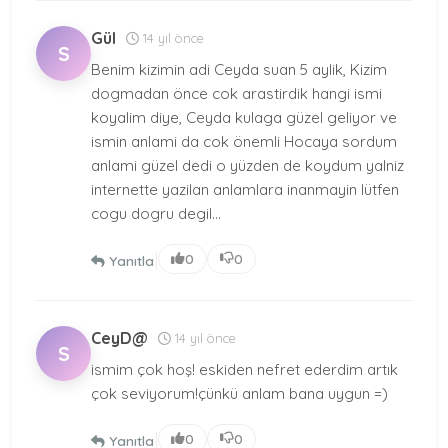
Gül
14 yıl önce
S
Benim kizimin adi Ceyda suan 5 aylik, Kizim
dogmadan önce cok arastirdik hangi ismi
koyalim diye, Ceyda kulaga güzel geliyor ve
ismin anlami da cok önemli Hocaya sordum
anlami güzel dedi o yüzden de koydum yalniz
internette yazilan anlamlara inanmayin lütfen
cogu dogru degil...
|
0
0
Yanıtla
CeyD@
14 yıl önce
S
ismim çok hoş! eskiden nefret ederdim artık
çok seviyorum!çünkü anlam bana uygun =)
|
0
0
Yanıtla