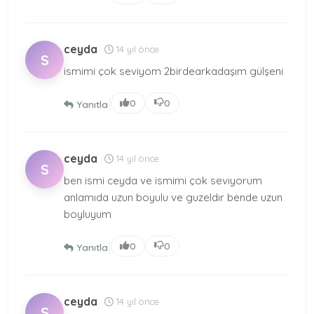
ceyda
14 yıl önce
S
ismimi çok seviyom 2birdearkadaşım gülşeni
|
0
0
Yanıtla
ceyda
14 yıl önce
S
ben ismi ceyda ve ismimi çok sevıyorum
anlamıda uzun boyulu ve guzeldır bende uzun
boyluyum
|
0
0
Yanıtla
ceyda
14 yıl önce
S