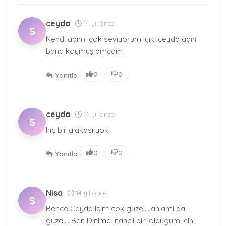
ceyda
14 yıl önce
S
Kendi adımı çok seviyorum iyiki ceyda adını
bana koymuş amcam
|
0
0
Yanıtla
ceyda
14 yıl önce
S
hiç bir alakası yok
|
0
0
Yanıtla
Nisa
14 yıl önce
S
Bence Ceyda isim cok güzel....anlami da
güzel... Ben Dinime inancli biri oldugum icin,