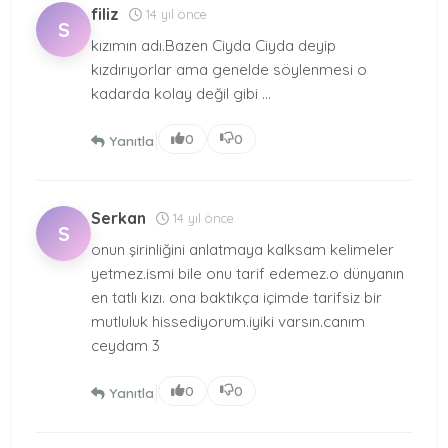
filiz
14 yıl önce
S
kızımın adı.Bazen Ciyda Ciyda deyip
kızdırıyorlar ama genelde söylenmesi o
kadarda kolay değil gibi ...
|
0
0
Yanıtla
Serkan
14 yıl önce
S
onun şirinliğini anlatmaya kalksam kelimeler
yetmez.ismi bile onu tarif edemez.o dünyanın
en tatlı kızı. ona baktıkça içimde tarifsiz bir
mutluluk hissediyorum.iyiki varsın.canım
ceydam 3
|
0
0
Yanıtla