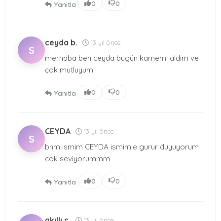
|
0
0
Yanıtla
ceyda b.
13 yıl önce
S
merhaba ben ceyda bugün karnemi aldım ve
çok mutluyum
|
0
0
Yanıtla
CEYDA
13 yıl önce
S
bnm ismim CEYDA ismimle gurur duyuyorum
cok seviyorummm
|
0
0
Yanıtla
akıllı c.
13 yıl önce