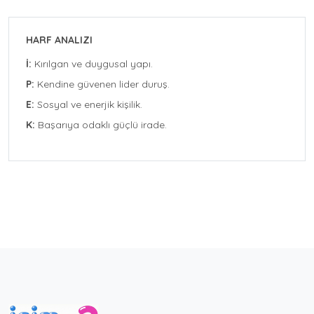
HARF ANALIZI
İ:
Kırılgan ve duygusal yapı.
P:
Kendine güvenen lider duruş.
E:
Sosyal ve enerjik kişilik.
K:
Başarıya odaklı güçlü irade.