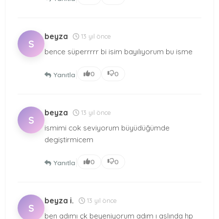
beyza
13 yıl önce
S
bence süperrrrr bi isim bayılıyorum bu isme
|
0
0
Yanıtla
beyza
13 yıl önce
S
ismimi cok seviyorum büyüdüğümde
degiştirmicem
|
0
0
Yanıtla
beyza i.
13 yıl önce
S
ben adımı çk beyeniyorum adım ı aslında hp