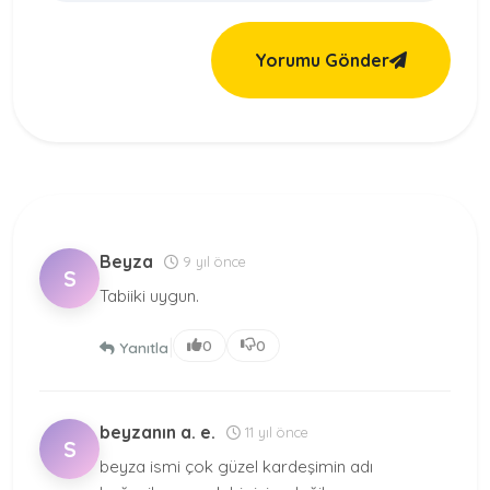
Yorumu Gönder
Beyza
9 yıl önce
S
Tabiiki uygun.
|
0
0
Yanıtla
beyzanın a. e.
11 yıl önce
S
beyza ismi çok güzel kardeşimin adı