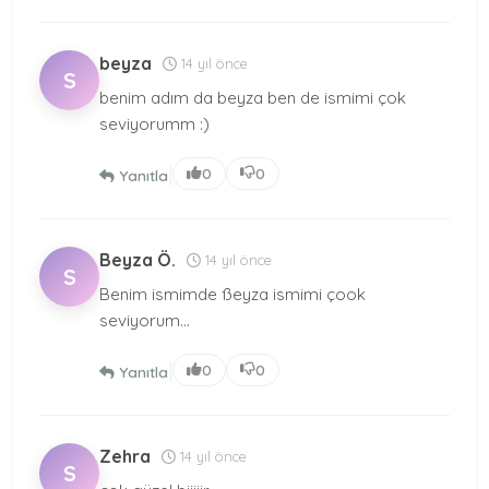
beyza
14 yıl önce
S
benim adım da beyza ben de ismimi çok
seviyorumm :)
|
0
0
Yanıtla
Beyza Ö.
14 yıl önce
S
Benim ismimde ßeyza ismimi çook
seviyorum...
|
0
0
Yanıtla
Zehra
14 yıl önce
S