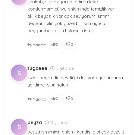
ismimi çok seviyorum adıma leke
kondurmam çünkü anlamında temizlik var
aklık beyazlık var çok seviyorum ismimi
değerini bilin çok güzel bir isim ayrıca
peygamberimizin halasının ismi
|
0
0
Yanıtla
tugceee
13 yıl önce
S
kızlar beyza die sevdiğim kız var ayarlamama
yardımcı olun nolurr
|
0
0
Yanıtla
beyza
13 yıl önce
S
beyza ismiminin anlamı kendisi gibi çok güzel:)