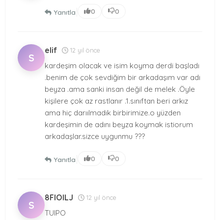
|
0
0
Yanıtla
elif
12 yıl önce
S
kardeşim olacak ve isim koyma derdi başladı
.benim de çok sevdiğim bir arkadaşım var adı
beyza .ama sanki insan değil de melek .Öyle
kişilere çok az rastlanır .1.sınıftan beri arkız
ama hiç darıılmadık birbirimize.o yüzden
kardeşimin de adını beyza koymak istiorum
arkadaşlar.sizce uygunmu ???
|
0
0
Yanıtla
8FIOILJ
12 yıl önce
S
TUIPO