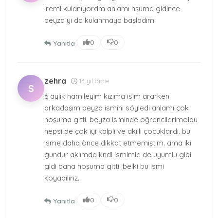
iremi kulanıyordm anlamı hşuma gidince
beyza yı da kulanmaya başladım
|
0
0
Yanıtla
zehra
13 yıl önce
S
6 aylık hamileyim kızıma isim ararken
arkadaşım beyza ismini söyledi anlamı çok
hoşuma gitti. beyza isminde öğrencilerimoldu
hepsi de çok iyi kalpli ve akıllı çocuklardı. bu
isme daha önce dikkat etmemiştim. ama iki
gündür aklımda kndi ismimle de uyumlu gibi
gldi bana hoşuma gitti. belki bu ismi
koyabiliriz.
|
0
0
Yanıtla