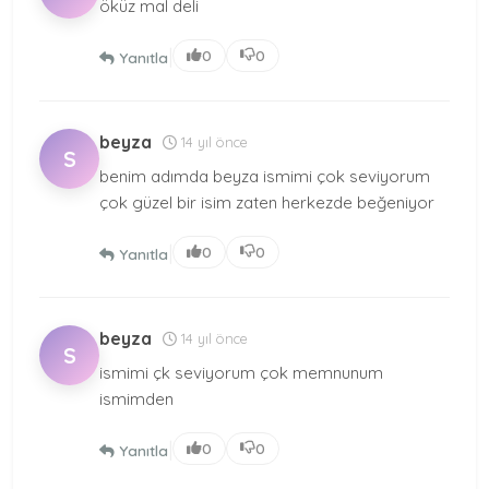
öküz mal deli
|
0
0
Yanıtla
beyza
14 yıl önce
S
benim adımda beyza ismimi çok seviyorum
çok güzel bir isim zaten herkezde beğeniyor
|
0
0
Yanıtla
beyza
14 yıl önce
S
ismimi çk seviyorum çok memnunum
ismimden
|
0
0
Yanıtla