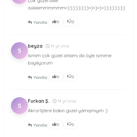
çok güzel biiiiir
isiiiiiiiiimmmmmm=):):):):):):):)=)=)=)=):):):):):):):)
|
0
0
Yanıtla
beyza
14 yıl önce
S
ismim çok güzel anlamı da öyle ismime
bayılıyorum
|
0
0
Yanıtla
Furkan Ş.
14 yıl önce
S
Akrortijlere bakın güzel yamışmıyım :)
|
0
0
Yanıtla