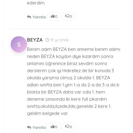
ederdim.
|
0
0
Yanıtla
BEYZA
14 yıl önce
S
Benim adım BEYZA ben anneme benim adımı
neden BEYZA koydun diye kızardım sonra
anlamını öğrenince biraz sevdim sonra
derslerim çok iyi Hıdırellez de bir konuda 3
okulda yarışma olmuş 2 okulda 1. BEYZA
adları sınıfta ben 1.yim 1-a da 2-a da 3-a da b
blokta bir BEYZA daha var oda 1. hem
deneme sınavında iki kere full çıkardım
sınıfta,okulda,ilçede,ilde,genelde 2 kere 1.
geldim belgede var.
|
0
0
Yanıtla