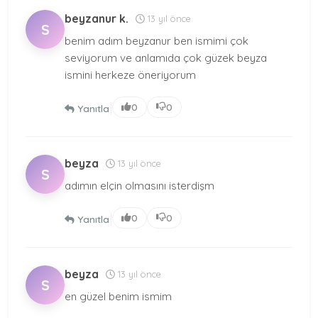
beyzanur k.
13 yıl önce
S
benim adım beyzanur ben ismimi çok
seviyorum ve anlamıda çok güzek beyza
ismini herkeze öneriyorum
|
0
0
Yanıtla
beyza
13 yıl önce
S
adımın elçin olmasını isterdişm
|
0
0
Yanıtla
beyza
13 yıl önce
S
en güzel benim ismim