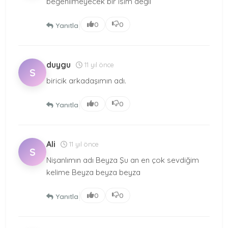
beğenilmeyecek bir isim değil
|
0
0
Yanıtla
duygu
11 yıl önce
S
biricik arkadaşımın adı.
|
0
0
Yanıtla
Ali
11 yıl önce
S
Nişanlımın adı Beyza Şu an en çok sevdiğim
kelime Beyza beyza beyza
|
0
0
Yanıtla