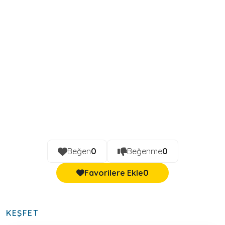
Beğen
0
Beğenme
0
Favorilere Ekle
0
KEŞFET