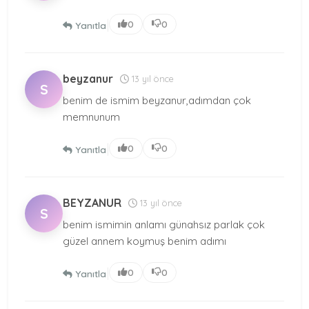
|
0
0
Yanıtla
beyzanur
13 yıl önce
S
benim de ismim beyzanur,adımdan çok
memnunum
|
0
0
Yanıtla
BEYZANUR
13 yıl önce
S
benim ismimin anlamı günahsız parlak çok
güzel annem koymuş benim adımı
|
0
0
Yanıtla