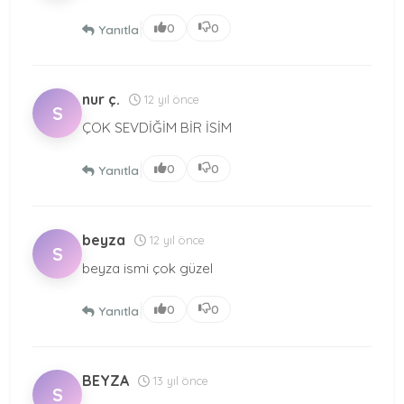
|
0
0
Yanıtla
nur ç.
12 yıl önce
S
ÇOK SEVDİĞİM BİR İSİM
|
0
0
Yanıtla
beyza
12 yıl önce
S
beyza ismi çok güzel
|
0
0
Yanıtla
BEYZA
13 yıl önce
S