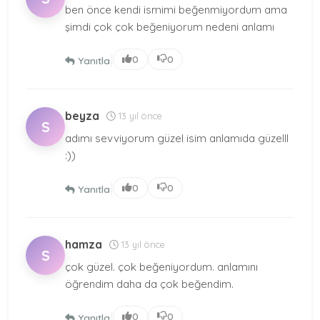
ben önce kendi ismimi beğenmiyordum ama
şimdi çok çok beğeniyorum nedeni anlamı
|
0
0
Yanıtla
beyza
13 yıl önce
S
adımı sevviyorum güzel isim anlamıda güzelll
:))
|
0
0
Yanıtla
hamza
13 yıl önce
S
çok güzel. çok beğeniyordum. anlamını
öğrendim daha da çok beğendim.
|
0
0
Yanıtla