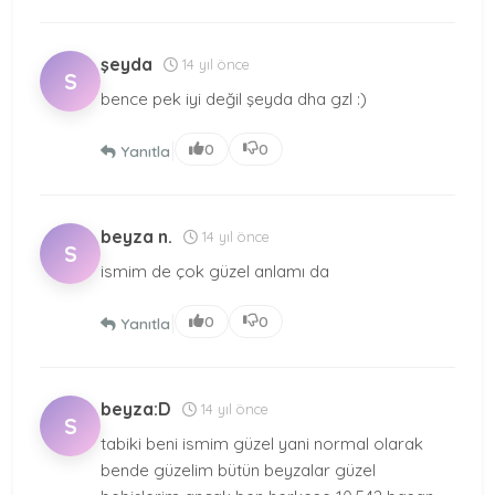
şeyda
14 yıl önce
S
bence pek iyi değil şeyda dha gzl :)
|
0
0
Yanıtla
beyza n.
14 yıl önce
S
ismim de çok güzel anlamı da
|
0
0
Yanıtla
beyza:D
14 yıl önce
S
tabiki beni ismim güzel yani normal olarak
bende güzelim bütün beyzalar güzel