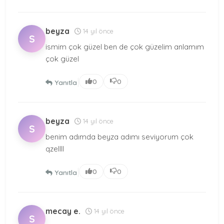
beyza
14 yıl önce
S
ismim çok güzel ben de çok güzelim anlamım
çok güzel
|
0
0
Yanıtla
beyza
14 yıl önce
S
benim adımda beyza adımı seviyorum çok
qzellll
|
0
0
Yanıtla
mecay e.
14 yıl önce
S