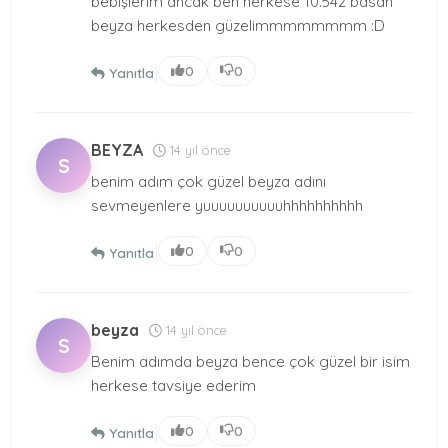
bebişlerim ancak ben herkese 10.542 basan
beyza herkesden güzelimmmmmmmm :D
|
0
0
Yanıtla
BEYZA
14 yıl önce
S
benim adım çok güzel beyza adını
sevmeyenlere yuuuuuuuuuuhhhhhhhhhh
|
0
0
Yanıtla
beyza
14 yıl önce
S
Benim adımda beyza bence çok güzel bir isim
herkese tavsiye ederim
|
0
0
Yanıtla