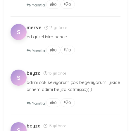
|
0
0
Yanıtla
merve
13 yıl önce
S
ed güzel isim bence
|
0
0
Yanıtla
beyza
13 yıl önce
S
adımı çok seviyorum çok beğeniyorum iyikide
annem adımı beyza katmışşş:)):)
|
0
0
Yanıtla
beyza
13 yıl önce
S