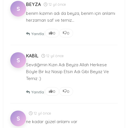
BEYZA
12 yıl önce
S
benim kızımın adı da beyza, benim için anlamı
herzaman saf ve temiz...
|
0
0
Yanıtla
KABİL
12 yıl önce
S
Sevdiğimin Kızın Adı Beyza Allah Herkese
Böyle Bir kız Nasip Etsin Adı Gibi Beyaz Ve
Temiz :)
|
0
0
Yanıtla
12 yıl önce
S
ne kadar güzel anlamı var