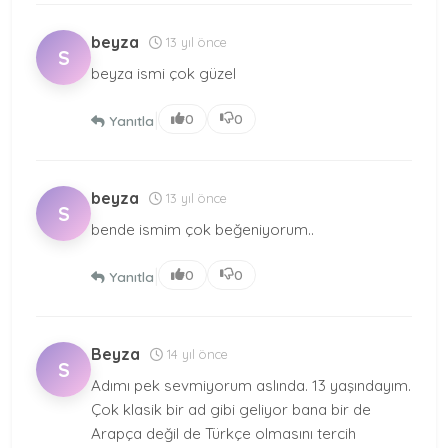
beyza
13 yıl önce
S
beyza ismi çok güzel
|
0
0
Yanıtla
beyza
13 yıl önce
S
bende ismim çok beğeniyorum..
|
0
0
Yanıtla
Beyza
14 yıl önce
S
Adımı pek sevmiyorum aslında. 13 yaşındayım.
Çok klasik bir ad gibi geliyor bana bir de
Arapça değil de Türkçe olmasını tercih