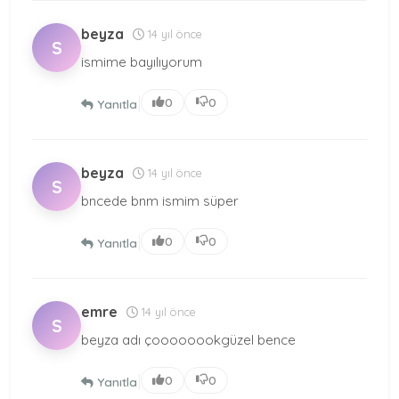
beyza
14 yıl önce
S
ismime bayılıyorum
|
0
0
Yanıtla
beyza
14 yıl önce
S
bncede bnm ismim süper
|
0
0
Yanıtla
emre
14 yıl önce
S
beyza adı çoooooookgüzel bence
|
0
0
Yanıtla