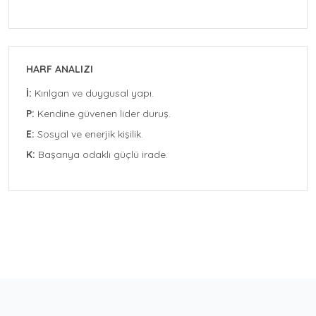
HARF ANALIZI
İ:
Kırılgan ve duygusal yapı.
P:
Kendine güvenen lider duruş.
E:
Sosyal ve enerjik kişilik.
K:
Başarıya odaklı güçlü irade.