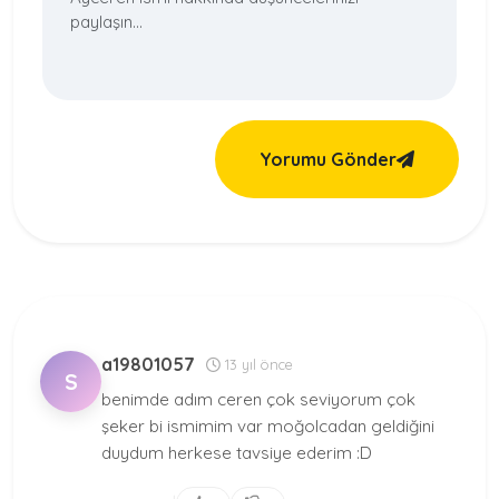
Yorumu Gönder
a19801057
13 yıl önce
S
benimde adım ceren çok seviyorum çok
şeker bi ismimim var moğolcadan geldiğini
duydum herkese tavsiye ederim :D