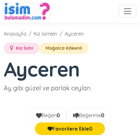
Anasayfa
Kız İsimleri
Ayceren
Kız İsmi
Moğolca Kökenli
Ayceren
Ay gibi güzel ve parlak ceylan.
Beğen
0
Beğenme
0
Favorilere Ekle
0