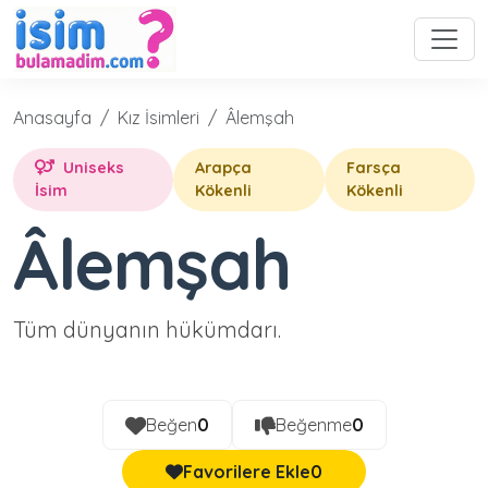
Anasayfa
Kız İsimleri
Âlemşah
Uniseks
Arapça
Farsça
İsim
Kökenli
Kökenli
Âlemşah
Tüm dünyanın hükümdarı.
Beğen
0
Beğenme
0
Favorilere Ekle
0