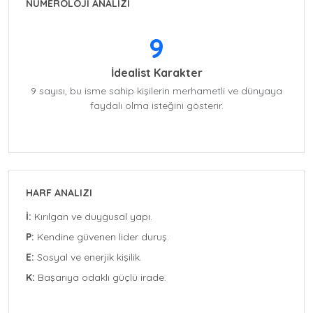
NUMEROLOJI ANALIZI
9
İdealist Karakter
9 sayısı, bu isme sahip kişilerin merhametli ve dünyaya
faydalı olma isteğini gösterir.
HARF ANALIZI
İ:
Kırılgan ve duygusal yapı.
P:
Kendine güvenen lider duruş.
E:
Sosyal ve enerjik kişilik.
K:
Başarıya odaklı güçlü irade.