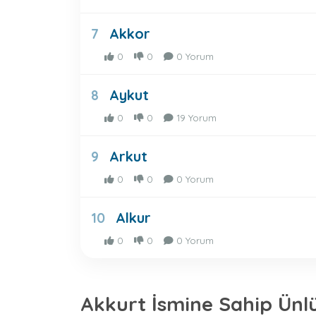
Akkor
7
0
0
0 Yorum
Aykut
8
0
0
19 Yorum
Arkut
9
0
0
0 Yorum
Alkur
10
0
0
0 Yorum
Akkurt İsmine Sahip Ünl