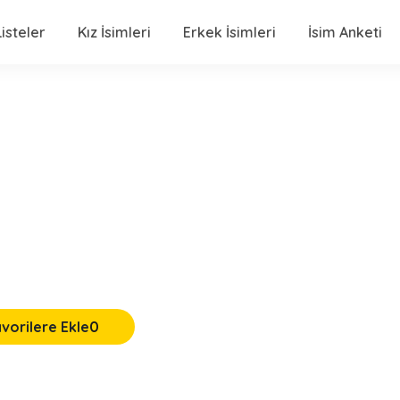
isteler
Kız İsimleri
Erkek İsimleri
İsim Anketi
vorilere Ekle
0