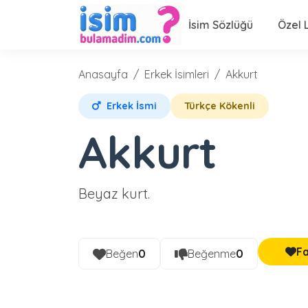
İsim Sözlüğü
Özel L
Anasayfa
Erkek İsimleri
Akkurt
Erkek İsmi
Türkçe Kökenli
Akkurt
Beyaz kurt.
Fa
Beğen
0
Beğenme
0