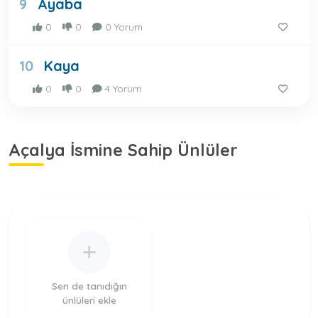
Ayaba
9
0
0
0 Yorum
Kaya
10
0
0
4 Yorum
Açalya İsmine Sahip Ünlüler
Sen de tanıdığın
ünlüleri ekle