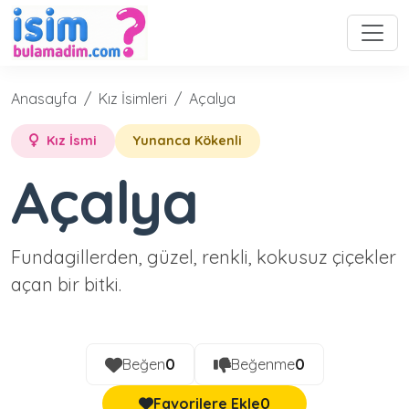
Anasayfa
Kız İsimleri
Açalya
Kız İsmi
Yunanca Kökenli
Açalya
Fundagillerden, güzel, renkli, kokusuz çiçekler
açan bir bitki.
Beğen
0
Beğenme
0
Favorilere Ekle
0