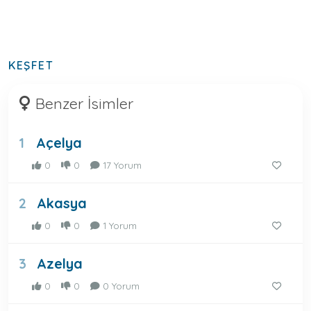
KEŞFET
Benzer İsimler
Açelya
1
0
0
17 Yorum
Akasya
2
0
0
1 Yorum
Azelya
3
0
0
0 Yorum