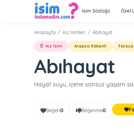
İsim Sözlüğü
Özel L
Anasayfa
Kız İsimleri
Abıhayat
Kız İsmi
Arapça Kökenli
Farsça
Abıhayat
Hayat suyu, içene sonsuz yaşam sağ
Fa
Beğen
0
Beğenme
0