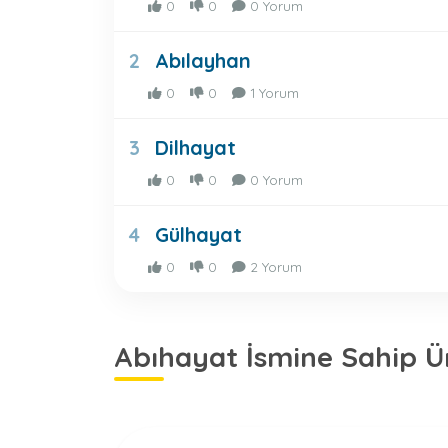
0
0
0 Yorum
Abılayhan
2
0
0
1 Yorum
Dilhayat
3
0
0
0 Yorum
Gülhayat
4
0
0
2 Yorum
Abıhayat İsmine Sahip Ü