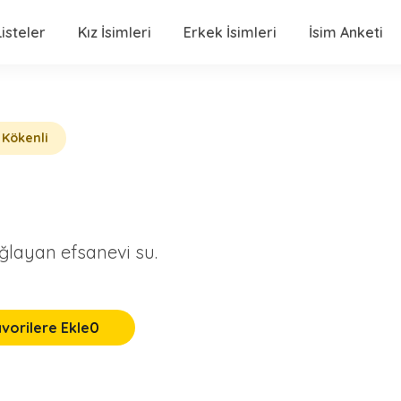
isteler
Kız İsimleri
Erkek İsimleri
İsim Anketi
 Kökenli
layan efsanevi su.
vorilere Ekle
0