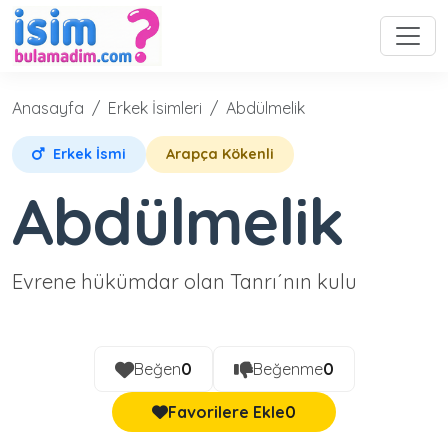
Anasayfa
Erkek İsimleri
Abdülmelik
Erkek İsmi
Arapça Kökenli
Abdülmelik
Evrene hükümdar olan Tanrı´nın kulu
Beğen
0
Beğenme
0
Favorilere Ekle
0