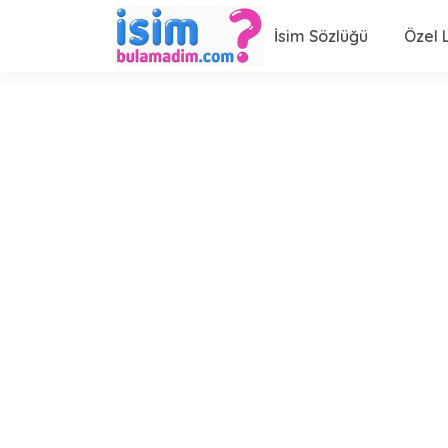
İsim Sözlüğü
Özel L