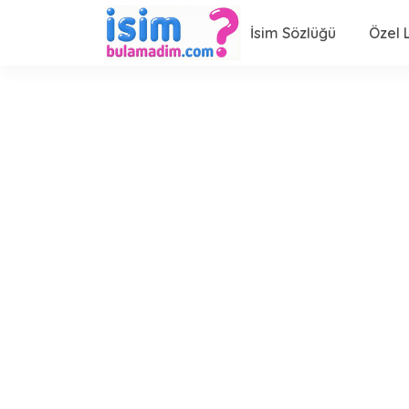
İsim Sözlüğü
Özel L