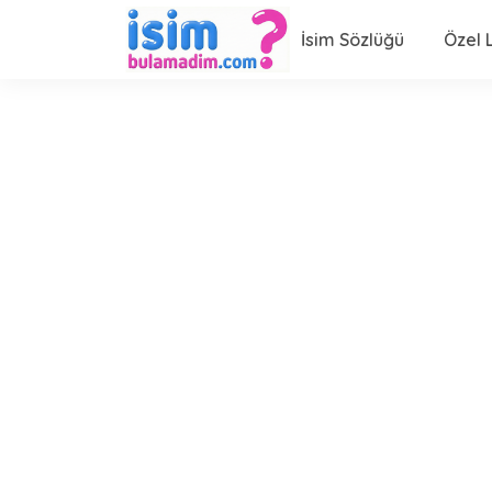
İsim Sözlüğü
Özel L