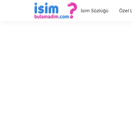
İsim Sözlüğü
Özel L