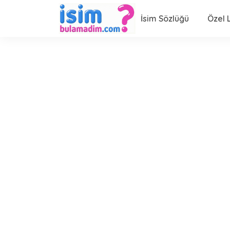
İsim Sözlüğü
Özel L