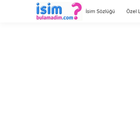
İsim Sözlüğü
Özel L